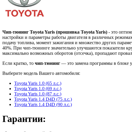
Чип-тюнинг Toyota Yaris (прошивка Toyota Yaris)
- это оптим
настройки и параметры работы двигателя в различных режима
подачу топлива, момент зажигания и множество других параме
40%. При чип-тюнинге значительно улучшаются показатели крут
максимально возможных оборотов (отсечка), пропадают провалы
Если кратко, то
чип-тюнинг
— это замена программы в блоке
Выберите модель Вашего автомобиля:
Toyota Yaris 1.0 (65 л.с.)
Toyota Yaris 1.0 (69 л.с.)
Toyota Yaris 1.0 (87 л.с.)
Toyota Yaris 1.4 D4D (75 л.с.)
Toyota Yaris 1.4 D4D (90 л.с.)
Гарантии: