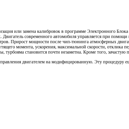
изация или замена калибровок в программе Электронного Блока
х. Двигатель современного автомобиля управляется при помощи
тров. Прирост мощности после чип-тюнинга атмосферных двигате
ящего момента, ускорения, максимальной скорости, отклика пед
, турбояма становится почти незаметна. Кроме того, зачастую 
 управления двигателем на модифицированную. Эту процедуру 